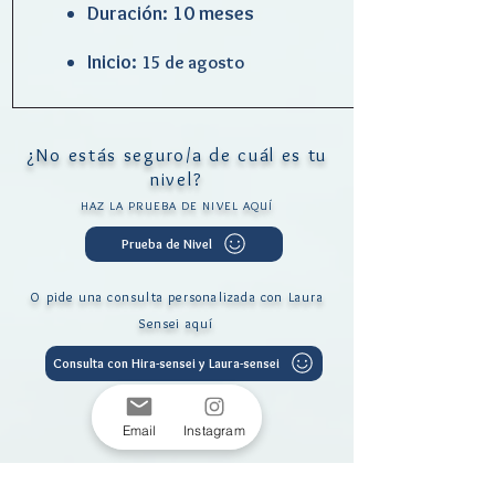
Duración: 10 meses
Inicio:
15 de agosto
¿No estás seguro/a de cuál es tu
nivel?
HAZ LA PRUEBA DE NIVEL AQUÍ
Prueba de Nivel
O pide una consulta personalizada con Laura
Sensei aquí
Consulta con Hira-sensei y Laura-sensei
Email
Instagram
¿Tienes dudas acerca de los cursos?