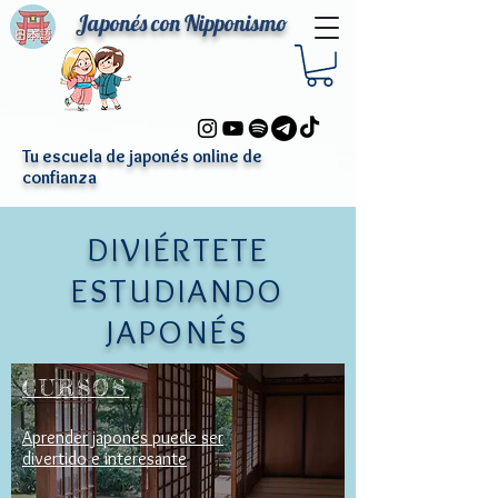
Japonés
con Nipponismo
Tu escuela de japonés online de
confianza
DIVIÉRTETE
ESTUDIANDO
JAPONÉS
CURSOS
Aprender japonés puede ser
divertido e interesante