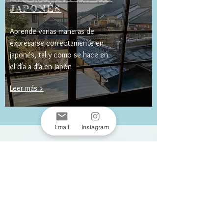
JAPONÉS
Aprende varias maneras de
expresarse correctamente en
japonés, tal y como se hace en
el día a día en Japón
Leer más >
Email
Instagram
Privacy Policy