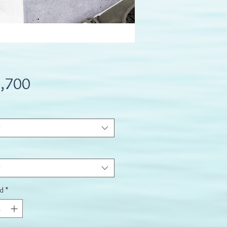
Precio
,700
r
r
d
*